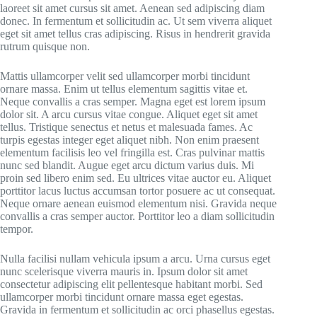
laoreet sit amet cursus sit amet. Aenean sed adipiscing diam
donec. In fermentum et sollicitudin ac. Ut sem viverra aliquet
eget sit amet tellus cras adipiscing. Risus in hendrerit gravida
rutrum quisque non.
Mattis ullamcorper velit sed ullamcorper morbi tincidunt
ornare massa. Enim ut tellus elementum sagittis vitae et.
Neque convallis a cras semper. Magna eget est lorem ipsum
dolor sit. A arcu cursus vitae congue. Aliquet eget sit amet
tellus. Tristique senectus et netus et malesuada fames. Ac
turpis egestas integer eget aliquet nibh. Non enim praesent
elementum facilisis leo vel fringilla est. Cras pulvinar mattis
nunc sed blandit. Augue eget arcu dictum varius duis. Mi
proin sed libero enim sed. Eu ultrices vitae auctor eu. Aliquet
porttitor lacus luctus accumsan tortor posuere ac ut consequat.
Neque ornare aenean euismod elementum nisi. Gravida neque
convallis a cras semper auctor. Porttitor leo a diam sollicitudin
tempor.
Nulla facilisi nullam vehicula ipsum a arcu. Urna cursus eget
nunc scelerisque viverra mauris in. Ipsum dolor sit amet
consectetur adipiscing elit pellentesque habitant morbi. Sed
ullamcorper morbi tincidunt ornare massa eget egestas.
Gravida in fermentum et sollicitudin ac orci phasellus egestas.