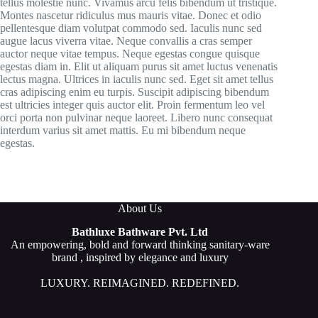
tellus molestie nunc. Vivamus arcu felis bibendum ut tristique.
Montes nascetur ridiculus mus mauris vitae. Donec et odio
pellentesque diam volutpat commodo sed. Iaculis nunc sed
augue lacus viverra vitae. Neque convallis a cras semper
auctor neque vitae tempus. Neque egestas congue quisque
egestas diam in. Elit ut aliquam purus sit amet luctus venenatis
lectus magna. Ultrices in iaculis nunc sed. Eget sit amet tellus
cras adipiscing enim eu turpis. Suscipit adipiscing bibendum
est ultricies integer quis auctor elit. Proin fermentum leo vel
orci porta non pulvinar neque laoreet. Libero nunc consequat
interdum varius sit amet mattis. Eu mi bibendum neque
egestas.
About Us
Bathluxe Bathware Pvt. Ltd
An empowering, bold and forward thinking sanitary-ware
brand , inspired by elegance and luxury
LUXURY. REIMAGINED. REDEFINED.