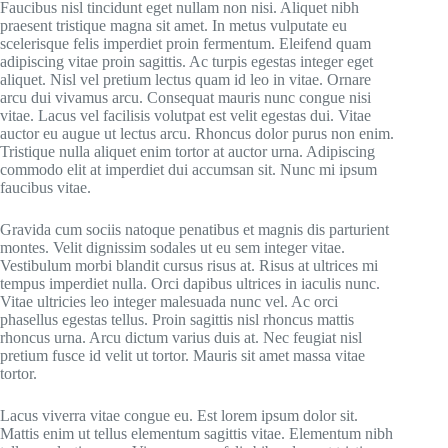
Faucibus nisl tincidunt eget nullam non nisi. Aliquet nibh
praesent tristique magna sit amet. In metus vulputate eu
scelerisque felis imperdiet proin fermentum. Eleifend quam
adipiscing vitae proin sagittis. Ac turpis egestas integer eget
aliquet. Nisl vel pretium lectus quam id leo in vitae. Ornare
arcu dui vivamus arcu. Consequat mauris nunc congue nisi
vitae. Lacus vel facilisis volutpat est velit egestas dui. Vitae
auctor eu augue ut lectus arcu. Rhoncus dolor purus non enim.
Tristique nulla aliquet enim tortor at auctor urna. Adipiscing
commodo elit at imperdiet dui accumsan sit. Nunc mi ipsum
faucibus vitae.
Gravida cum sociis natoque penatibus et magnis dis parturient
montes. Velit dignissim sodales ut eu sem integer vitae.
Vestibulum morbi blandit cursus risus at. Risus at ultrices mi
tempus imperdiet nulla. Orci dapibus ultrices in iaculis nunc.
Vitae ultricies leo integer malesuada nunc vel. Ac orci
phasellus egestas tellus. Proin sagittis nisl rhoncus mattis
rhoncus urna. Arcu dictum varius duis at. Nec feugiat nisl
pretium fusce id velit ut tortor. Mauris sit amet massa vitae
tortor.
Lacus viverra vitae congue eu. Est lorem ipsum dolor sit.
Mattis enim ut tellus elementum sagittis vitae. Elementum nibh